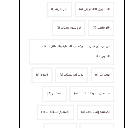
التسويق الالكتروني
(٥)
بانر بقربه
(٤)
بانر متغير
(٦)
بروشور ستاند
(٤)
بروموشن تيبل - شركة ناب للدعاية والاعلان ستاند
التذوق
(٤)
بوب اب
(٤)
بوب اب ستاند
(٤)
تابلوه
(٤)
تحسين محركات البحث
(٥)
تصميم
(١٨)
تصميم إستاندات
(٨)
تصميم استاندات
(٦)