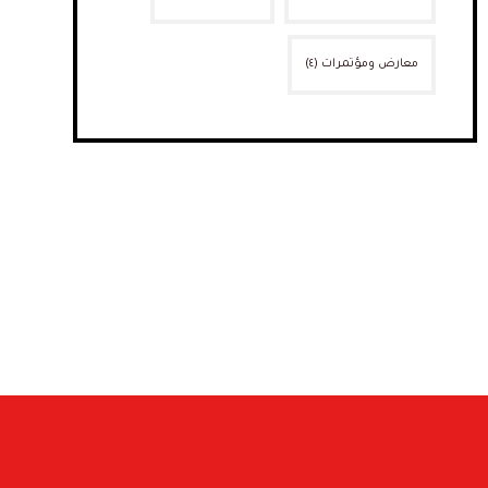
معارض ومؤتمرات
(٤)