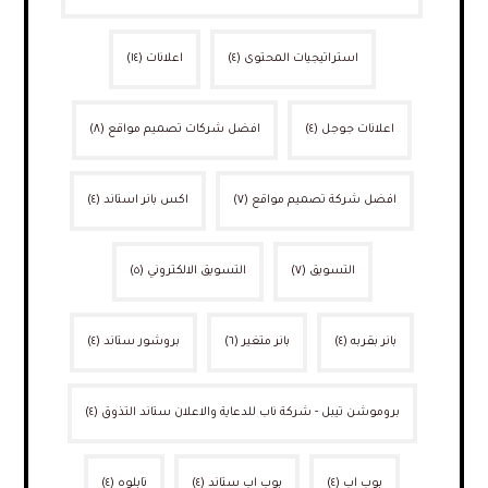
استراتيجيات المحتوى
(٤)
اعلانات
(١٤)
اعلانات جوجل
(٤)
افضل شركات تصميم مواقع
(٨)
افضل شركة تصميم مواقع
(٧)
اكس بانر استاند
(٤)
التسويق
(٧)
التسويق الالكتروني
(٥)
بانر بقربه
(٤)
بانر متغير
(٦)
بروشور ستاند
(٤)
بروموشن تيبل - شركة ناب للدعاية والاعلان ستاند التذوق
(٤)
بوب اب
(٤)
بوب اب ستاند
(٤)
تابلوه
(٤)