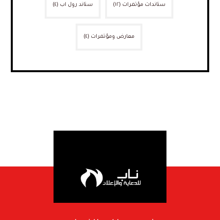
ستاندات مؤتمرات
(١٢)
ستاند رول اب
(٤)
معارض ومؤتمرات
(٤)