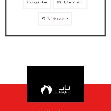
ستاندات مؤتمرات
(١٢)
ستاند رول اب
(٤)
معارض ومؤتمرات
(٤)