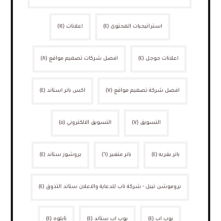
استراتيجيات المحتوى
(٤)
اعلانات
(١٤)
اعلانات جوجل
(٤)
افضل شركات تصميم مواقع
(٨)
افضل شركة تصميم مواقع
(٧)
اكس بانر استاند
(٤)
التسويق
(٧)
التسويق الالكتروني
(٥)
بانر بقربه
(٤)
بانر متغير
(٦)
بروشور ستاند
(٤)
بروموشن تيبل - شركة ناب للدعاية والاعلان ستاند التذوق
(٤)
بوب اب
(٤)
بوب اب ستاند
(٤)
تابلوه
(٤)