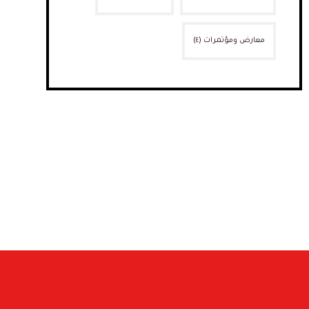
معارض ومؤتمرات
(٤)