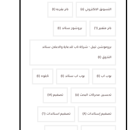
التسويق الالكتروني
(٥)
بانر بقربه
(٤)
بانر متغير
(٦)
بروشور ستاند
(٤)
بروموشن تيبل - شركة ناب للدعاية والاعلان ستاند
التذوق
(٤)
بوب اب
(٤)
بوب اب ستاند
(٤)
تابلوه
(٤)
تحسين محركات البحث
(٥)
تصميم
(١٨)
تصميم إستاندات
(٨)
تصميم استاندات
(٦)