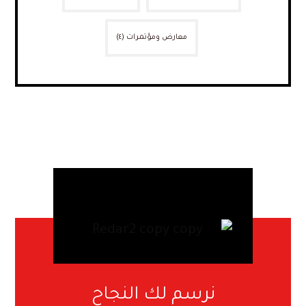
معارض ومؤتمرات
(٤)
نرسم لك النجاح