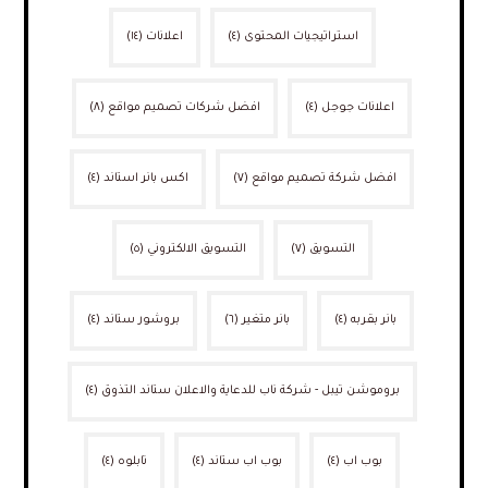
استراتيجيات المحتوى
(٤)
اعلانات
(١٤)
اعلانات جوجل
(٤)
افضل شركات تصميم مواقع
(٨)
افضل شركة تصميم مواقع
(٧)
اكس بانر استاند
(٤)
التسويق
(٧)
التسويق الالكتروني
(٥)
بانر بقربه
(٤)
بانر متغير
(٦)
بروشور ستاند
(٤)
بروموشن تيبل - شركة ناب للدعاية والاعلان ستاند التذوق
(٤)
بوب اب
(٤)
بوب اب ستاند
(٤)
تابلوه
(٤)