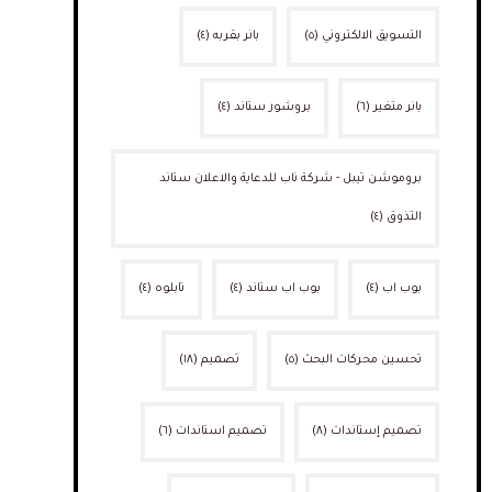
التسويق الالكتروني
(٥)
بانر بقربه
(٤)
بانر متغير
(٦)
بروشور ستاند
(٤)
بروموشن تيبل - شركة ناب للدعاية والاعلان ستاند
التذوق
(٤)
بوب اب
(٤)
بوب اب ستاند
(٤)
تابلوه
(٤)
تحسين محركات البحث
(٥)
تصميم
(١٨)
تصميم إستاندات
(٨)
تصميم استاندات
(٦)