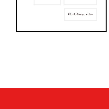
معارض ومؤتمرات
(٤)