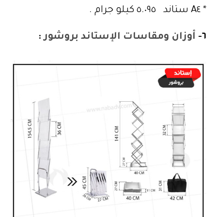
* A٤ ستاند ٥.٠٩٥ كيلو جرام .
٦-
أوزان ومقاسات الإستاند بروشور
: