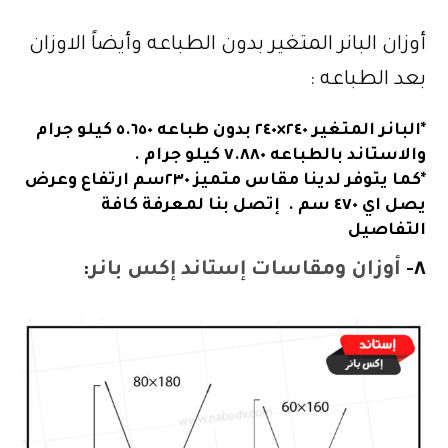
أوزان البانر المتغير بدون الطباعه وأيضاً الاوزان
بعد الطباعه :
*البانر المتغير ٢٤٠×٢٤٠ بدون طباعه ٥.٦٥٠ كيلو جرام
والاستاند بالطباعه ٧.٨٨٠ كيلو جرام .
*كما يتوفر لدينا مقاس متميز ٢٣٠سم ارتفاع وعرض
يصل اي ٤٧٠ سم . إتصل بنا لمعرفة كافة
التفاصيل
٨-
أوزان ومقاسات إستاند إكس بانر
: