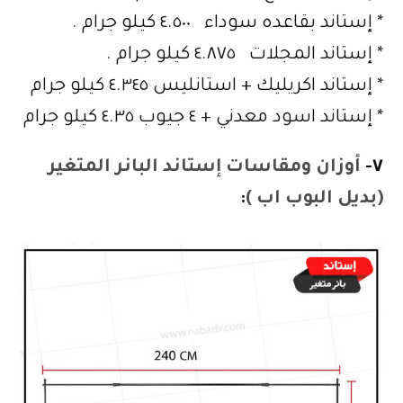
* إستاند بقاعده سوداء ٤.٥٠٠ كيلو جرام .
* إستاند المجلات ٤.٨٧٥ كيلو جرام .
* إستاند اكريليك + استانليس ٤.٣٤٥ كيلو جرام
* إستاند اسود معدني + ٤ جيوب ٤.٣٥ كيلو جرام
٧-
أوزان ومقاسات إستاند البانر المتغير
(بديل البوب اب )
: