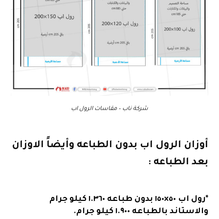
شركة ناب – مقاسات الرول اب
أوزان الرول اب بدون الطباعه وأيضاً الاوزان
بعد الطباعه :
*رول اب ٥٠×١٥٠ بدون طباعه ١.٣٦٠ كيلو جرام
والاستاند بالطباعه ١.٩٠٠ كيلو جرام.