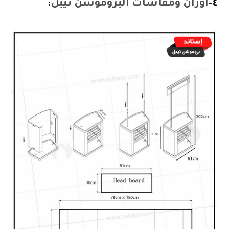
٤-
أوزان ومقاسات
البروموشن تيبل
: