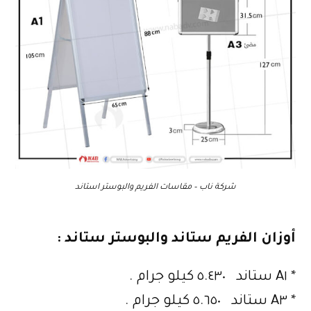
شركة ناب – مقاسات الفريم والبوستر استاند
أوزان الفريم ستاند والبوستر ستاند :
* A١ ستاند ٥.٤٣٠ كيلو جرام .
* A٣ ستاند ٥.٦٥٠ كيلو جرام .