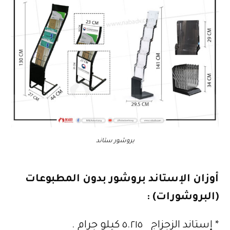
بروشور ستاند
أوزان الإستاند بروشور بدون المطبوعات
(البروشورات) :
* إستاند الزجزاج ٥.٢١٥ كيلو جرام .