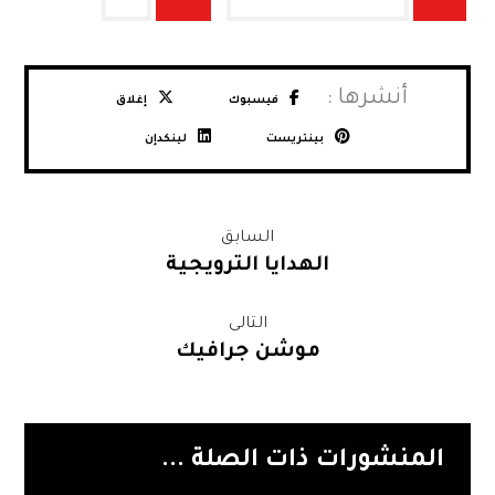
فيسبوك
إغلاق
بينتريست
لينكدإن
السابق
الهدايا الترويجية
التالى
موشن جرافيك
المنشورات ذات الصلة ...