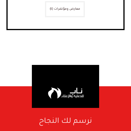
معارض ومؤتمرات
(٤)
نرسم لك النجاح