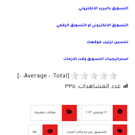
التسويق بالبريد الالكتروني
التسويق الالكتروني او التسويق الرقمي
تحسين ترتيب موقعك
استراتيجيات التسويق وقت الازمات
]
٠
Average:
٠
[Total:
عدد المشاهدات:
٣٣٥
٢١ نوفمبر، ٢٠٢٣
مقالات متفرقة
التسويق عبر محركات البحث
١٩٥