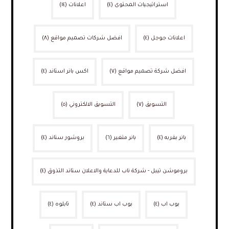
استراتيجيات المحتوى
(٤)
اعلانات
(١٤)
اعلانات جوجل
(٤)
افضل شركات تصميم مواقع
(٨)
افضل شركة تصميم مواقع
(٧)
اكس بانر استاند
(٤)
التسويق
(٧)
التسويق الالكتروني
(٥)
بانر بقربه
(٤)
بانر متغير
(٦)
بروشور ستاند
(٤)
بروموشن تيبل - شركة ناب للدعاية والاعلان ستاند التذوق
(٤)
بوب اب
(٤)
بوب اب ستاند
(٤)
تابلوه
(٤)