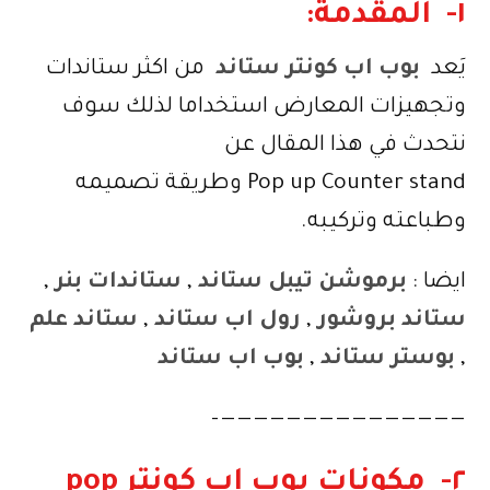
١- المقدمة:
يَعد
بوب اب كونتر ستاند
من اكثر ستاندات
وتجهيزات المعارض استخداما لذلك سوف
نتحدث في هذا المقال عن
Pop up Counter stand وطريقة تصميمه
وطباعته وتركيبه.
ايضا :
برموشن تيبل ستاند
,
ستاندات بنر
,
ستاند بروشور
,
رول اب ستاند
,
ستاند علم
,
بوستر ستاند
,
بوب اب ستاند
———————————————–
٢- مكونات بوب اب كونتر pop