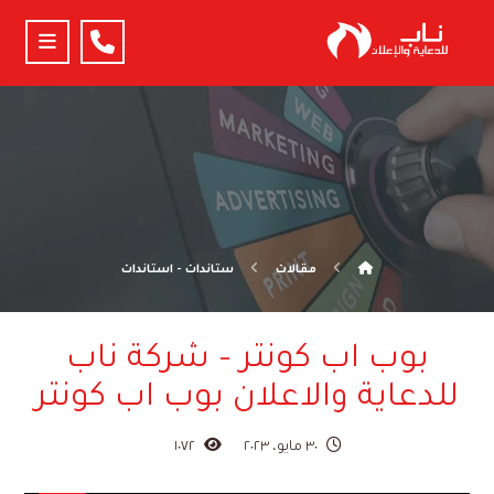
مقالات
ستاندات - استاندات
بوب اب كونتر – شركة ناب
للدعاية والاعلان بوب اب كونتر
٣٠ مايو، ٢٠٢٣
١٠٧٢