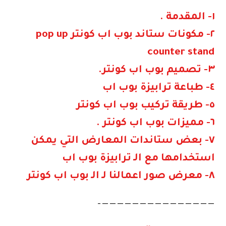
١- الم
قدمة .
٢- مكونات ستاند بوب اب كونتر pop up
counter stand
٣- تصميم بوب اب كونتر.
٤- طباعة ترابيزة بوب اب
٥- طريقة تركيب بوب اب كونتر
٦- مميزات بوب اب كونتر .
٧- بعض ستاندات المعارض التي يمكن
استخدامها مع الـ ترابيزة بوب اب
٨- معرض صور اعمالنا لـ الـ بوب اب كونتر
———————————————–