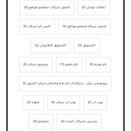
اعلانات جوجل
(٤)
افضل شركات تصميم مواقع
(٨)
افضل شركة تصميم مواقع
(٧)
اكس بانر استاند
(٤)
التسويق
(٧)
التسويق الالكتروني
(٥)
بانر بقربه
(٤)
بانر متغير
(٦)
بروشور ستاند
(٤)
بروموشن تيبل - شركة ناب للدعاية والاعلان ستاند التذوق
(٤)
بوب اب
(٤)
بوب اب ستاند
(٤)
تابلوه
(٤)
تحسين محركات البحث
(٥)
تصميم
(١٨)