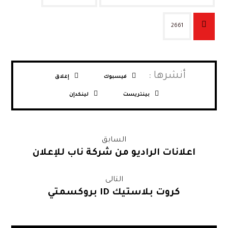
2661
فيسبوك
إغلاق
بينتريست
لينكدإن
السابق
اعلانات الراديو من شركة ناب للإعلان
التالى
كروت بلاستيك ID بروكسمتي