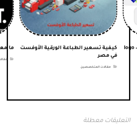
كيفية تصميم لوجو ناجح ( شعار ) – logo
كيفية تسعير الطباعة الورقية الأوفست
ما معنى
في مصر
مقال
مقالات المتخصصين
التعليقات معطلة