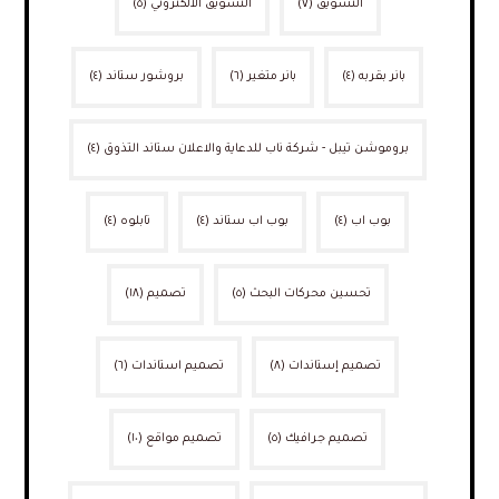
التسويق
(٧)
التسويق الالكتروني
(٥)
بانر بقربه
(٤)
بانر متغير
(٦)
بروشور ستاند
(٤)
بروموشن تيبل - شركة ناب للدعاية والاعلان ستاند التذوق
(٤)
بوب اب
(٤)
بوب اب ستاند
(٤)
تابلوه
(٤)
تحسين محركات البحث
(٥)
تصميم
(١٨)
تصميم إستاندات
(٨)
تصميم استاندات
(٦)
تصميم جرافيك
(٥)
تصميم مواقع
(١٠)