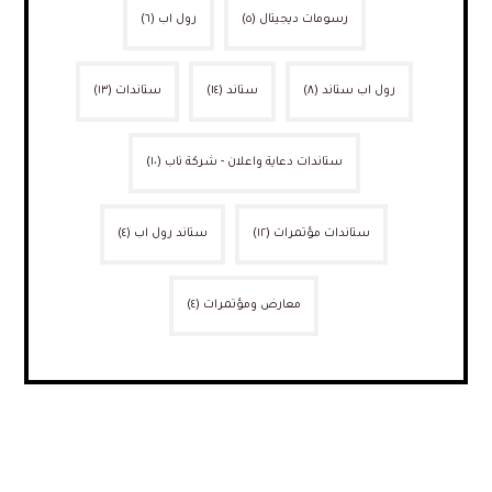
رسومات ديجيتال
(٥)
رول اب
(٦)
رول اب ستاند
(٨)
ستاند
(١٤)
ستاندات
(١٣)
ستاندات دعاية واعلان - شركة ناب
(١٠)
ستاندات مؤتمرات
(١٢)
ستاند رول اب
(٤)
معارض ومؤتمرات
(٤)