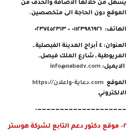
يسهل من خلالها الاضافة والحذف من
الموقع دون الحاجة الى متخصصين.
الهاتف:
٠١١٢٣٩٨٦٩٢٦ –
٠٢٣٧٤٥٢٣١٣
العنوان:
٤
أبراج
المدينة الفيصلية ـ
المريوطية ـ شارع الملك فيصل.
الايميل:
info@nabadv.com
الموقع
https://دعاية-واعلان.com
الالكتروني
————————————————————-
٢- موقع دكتور دعم التابع لشركة هوستر