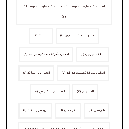
استاندات معارض ومؤتمرات - استاندات معارض ومؤتمرات
(١٠)
استراتيجيات المحتوى
(٤)
اعلانات
(١٤)
اعلانات جوجل
(٤)
افضل شركات تصميم مواقع
(٨)
افضل شركة تصميم مواقع
(٧)
اكس بانر استاند
(٤)
التسويق
(٧)
التسويق الالكتروني
(٥)
بانر بقربه
(٤)
بانر متغير
(٦)
بروشور ستاند
(٤)