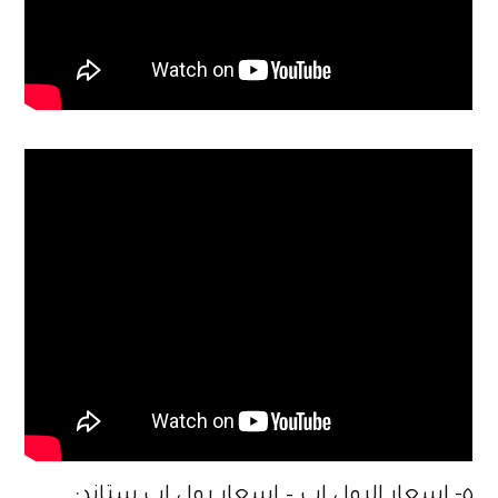
٥- اسعار الرول اب – اسعار رول اب ستاند: