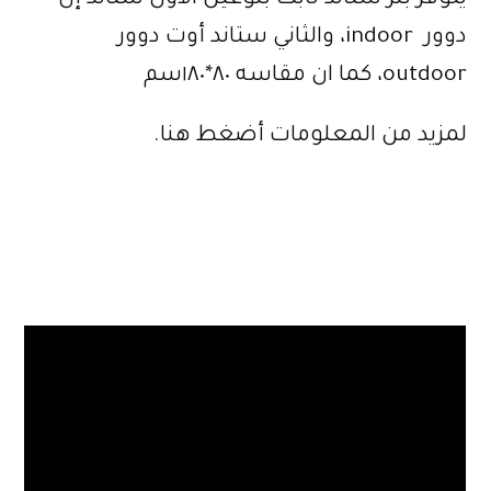
يتوفر بنر ستاند ثابت بنوعين الأول ستاند إن
دوور indoor، والثاني ستاند أوت دوور
outdoor، كما ان مقاسه ٨٠*١٨٠سم
لمزيد من المعلومات أضغط هنا.