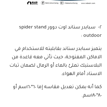
٢- سبايدر ستاند اوت دوور spider stand
outdoor :
يتميز سبايدر ستاند بقابليته للاستخدام في
الاماكن المفتوحة، حيث تأتي معه قاعدة من
البلاستيك تملئ بالماء أو الرمال لضمان ثبات
الاستاد أمام الهواء.
كما أنه يمكن تعديل مقاسه إما ٦٠*١٦٠سم أو
٨٠*١٨٠سم.