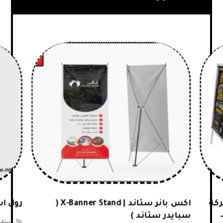
POSTER  – شركة
اكس بانر ستاند | X-Banner Stand (
رول اب
سبايدر ستاند )
ستاند