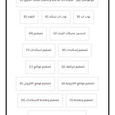
بروموشن تيبل - شركة ناب للدعاية والاعلان ستاند التذوق
(٤)
بوب اب
(٤)
بوب اب ستاند
(٤)
تابلوه
(٤)
تحسين محركات البحث
(٥)
تصميم
(١٨)
تصميم إستاندات
(٨)
تصميم استاندات
(٦)
تصميم جرافيك
(٥)
تصميم مواقع
(١٠)
تصميم مواقع الكترونية
(٥)
تصميم موقع الكتروني
(٤)
تصميم وطباعة
(٦)
تصميم وطباعة الاستاندات
(٧)