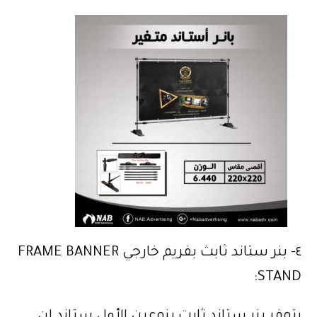
٤- بنر ستاند ثابث بفريم خارجي FRAME BANNER
STAND: