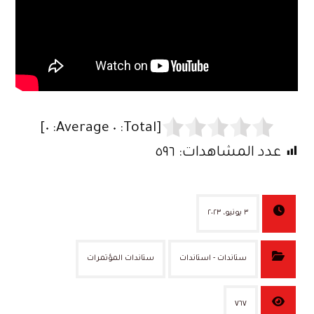
]
٠
Average:
٠
[Total:
عدد المشاهدات:
٥٩٦
٣ يونيو، ٢٠٢٣
ستاندات - استاندات
ستاندات المؤتمرات
٧٦٧