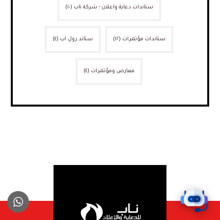
ستاندات دعاية واعلان - شركة ناب
(١٠)
ستاندات مؤتمرات
(١٢)
ستاند رول اب
(٤)
معارض ومؤتمرات
(٤)