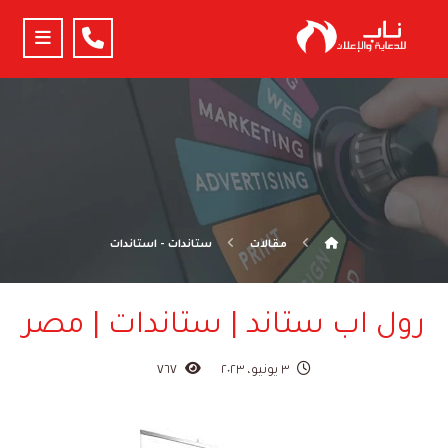
مقالات
ستاندات - استاندات
رول اب ستاند | ستاندات | مصر
٣ يونيو، ٢٠٢٣
٧٦٧