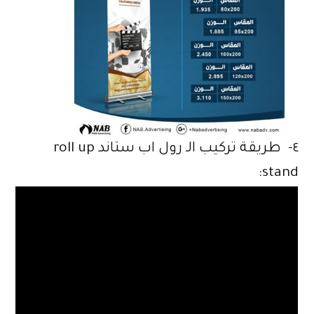
٤- طريقة تركيب الـ رول اب ستاند roll up
stand: