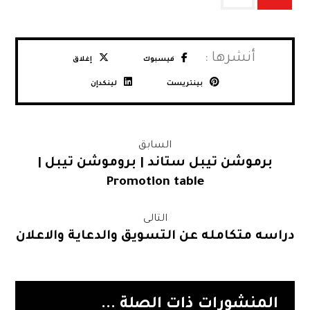
فيسبوك
إغلاق
بينتريست
لينكدإن
السابق
برموشن تيبل ستاند | بروموشن تيبل |
Promotion table
التالى
دراسه متكامله عن التسويق والدعاية والاعلان
المنشورات ذات الصلة ...