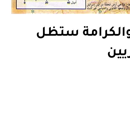
والكرامة ستظل
يين