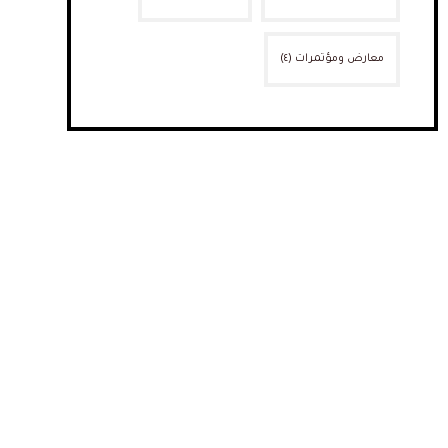
معارض ومؤتمرات
(٤)