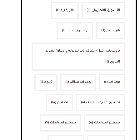
التسويق الالكتروني
(٥)
بانر بقربه
(٤)
بانر متغير
(٦)
بروشور ستاند
(٤)
بروموشن تيبل - شركة ناب للدعاية والاعلان ستاند
التذوق
(٤)
بوب اب
(٤)
بوب اب ستاند
(٤)
تابلوه
(٤)
تحسين محركات البحث
(٥)
تصميم
(١٨)
تصميم إستاندات
(٨)
تصميم استاندات
(٦)