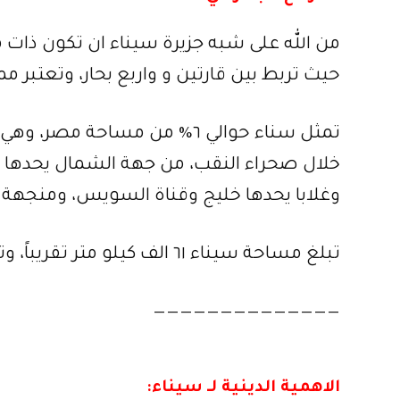
من الله على شبه جزيرة سيناء ان تكون ذات 
حيث تربط بين قارتين و واربع بحار، وتعتبر ممرا
تمثل سناء حوالي ٦% من مساحة م
خلال صحراء النقب، من جهة الشمال يحدها الب
وغلابا يحدها خليج وقناة السويس، ومنجه
تبلغ مساحة سيناء ٦١ الف كيلو متر تقريباً، وتعداد سكانها يصل إلى ٤ مليون نسمة تقريباً.
——————————————
الاهمية الدينية لـ سيناء: