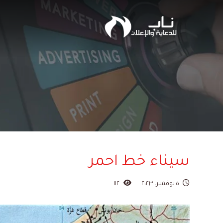
سيناء خط احمر
٥ نوفمبر، ٢٠٢٣
١١٢