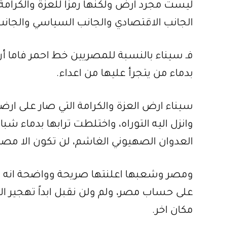
ليست مجرد ارض ولكنها رمزا للعزة والكرامة 
الجانب الاقتصادي والجانب السياسي والجانب 
فـ سيناء بالنسبة للمصريين خط احمر فاما 
بدماء من يتجرأ عليها من اعداء.
سيناء ارض العزة والكرامة التي صار على ارضه
وانزل اليه التوراه، واختلطت ترابها بدماء ش
العدوان الصهيوني الغاشم، لن تكون الا مصر
ومصر وشعبها اعلنتها صريحة وواضحة انه 
على حساب مصر، ولم ولن نقبل ابداً تهجير ا
مكان اخر.