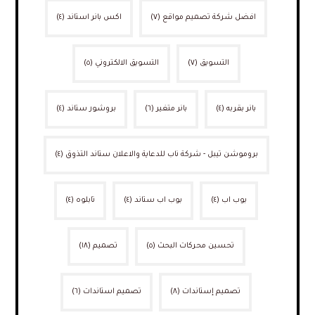
افضل شركة تصميم مواقع
(٧)
اكس بانر استاند
(٤)
التسويق
(٧)
التسويق الالكتروني
(٥)
بانر بقربه
(٤)
بانر متغير
(٦)
بروشور ستاند
(٤)
بروموشن تيبل - شركة ناب للدعاية والاعلان ستاند التذوق
(٤)
بوب اب
(٤)
بوب اب ستاند
(٤)
تابلوه
(٤)
تحسين محركات البحث
(٥)
تصميم
(١٨)
تصميم إستاندات
(٨)
تصميم استاندات
(٦)