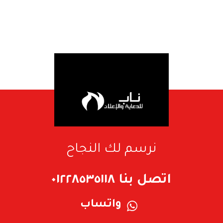
نرسم لك النجاح
اتصل بنا ٠١٢٢٨٥٣٥١١٨
واتساب