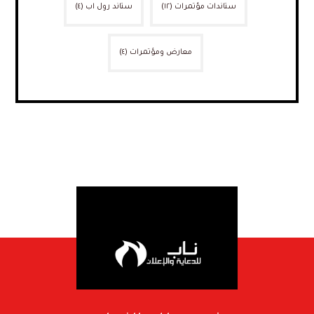
ستاندات مؤتمرات
(١٢)
ستاند رول اب
(٤)
معارض ومؤتمرات
(٤)