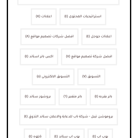
استراتيجيات المحتوى
(٤)
اعلانات
(١٤)
اعلانات جوجل
(٤)
افضل شركات تصميم مواقع
(٨)
افضل شركة تصميم مواقع
(٧)
اكس بانر استاند
(٤)
التسويق
(٧)
التسويق الالكتروني
(٥)
بانر بقربه
(٤)
بانر متغير
(٦)
بروشور ستاند
(٤)
بروموشن تيبل - شركة ناب للدعاية والاعلان ستاند التذوق
(٤)
بوب اب
(٤)
بوب اب ستاند
(٤)
تابلوه
(٤)