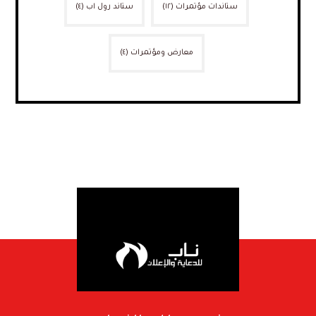
ستاندات مؤتمرات
(١٢)
ستاند رول اب
(٤)
معارض ومؤتمرات
(٤)