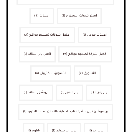
استراتيجيات المحتوى
(٤)
اعلانات
(١٤)
اعلانات جوجل
(٤)
افضل شركات تصميم مواقع
(٨)
افضل شركة تصميم مواقع
(٧)
اكس بانر استاند
(٤)
التسويق
(٧)
التسويق الالكتروني
(٥)
بانر بقربه
(٤)
بانر متغير
(٦)
بروشور ستاند
(٤)
بروموشن تيبل - شركة ناب للدعاية والاعلان ستاند التذوق
(٤)
بوب اب
(٤)
بوب اب ستاند
(٤)
تابلوه
(٤)