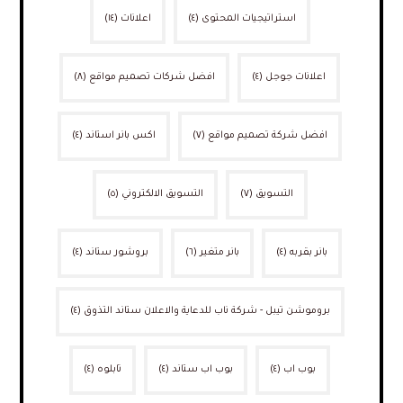
استراتيجيات المحتوى
(٤)
اعلانات
(١٤)
اعلانات جوجل
(٤)
افضل شركات تصميم مواقع
(٨)
افضل شركة تصميم مواقع
(٧)
اكس بانر استاند
(٤)
التسويق
(٧)
التسويق الالكتروني
(٥)
بانر بقربه
(٤)
بانر متغير
(٦)
بروشور ستاند
(٤)
بروموشن تيبل - شركة ناب للدعاية والاعلان ستاند التذوق
(٤)
بوب اب
(٤)
بوب اب ستاند
(٤)
تابلوه
(٤)