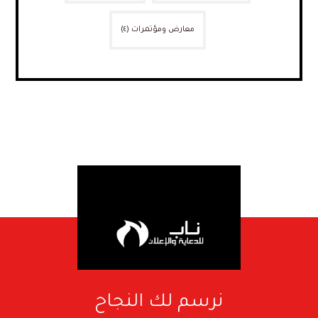
معارض ومؤتمرات
(٤)
نرسم لك النجاح