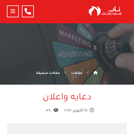
مقالات
مقالات متفرقة
دعايه واعلان
٢٨ أكتوبر، ٢٠٢٣
٣٦٠